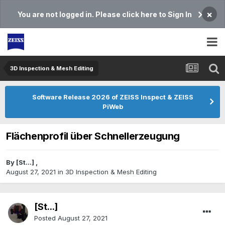
×
You are not logged in. Please click here to Sign In
3D Inspection & Mesh Editing​
Software Release 2026 of ZEISS Inspect & ZEISS
PiWeb
Flächenprofil über Schnellerzeugung
By
[St...]
,
August 27, 2021
in
3D Inspection & Mesh Editing​
[St...]
Posted
August 27, 2021