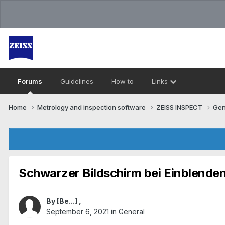
Forums
Guidelines
How to
Links
Home
Metrology and inspection software
ZEISS INSPECT
Gen
Schwarzer Bildschirm bei Einblenden
By
[Be...]
,
September 6, 2021
in
General