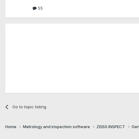
55
Go to topic listing
Home
Metrology and inspection software
ZEISS INSPECT
Gen