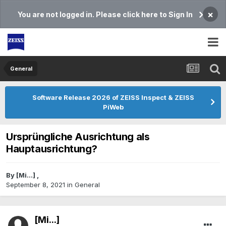
×
You are not logged in. Please click here to Sign In
General
Software Release 2026 of ZEISS Inspect & ZEISS
PiWeb
Ursprüngliche Ausrichtung als
Hauptausrichtung?
By
[Mi...]
,
September 8, 2021
in
General
[Mi...]