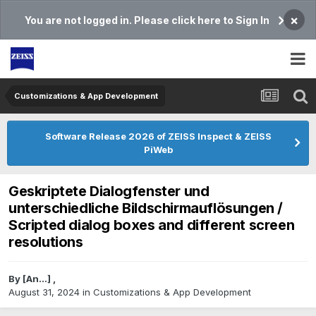
×
You are not logged in. Please click here to Sign In
Customizations & App Development
Software Release 2026 of ZEISS Inspect & ZEISS
PiWeb
Geskriptete Dialogfenster und
unterschiedliche Bildschirmauflösungen /
Scripted dialog boxes and different screen
resolutions
By
[An...]
,
August 31, 2024
in
Customizations & App Development