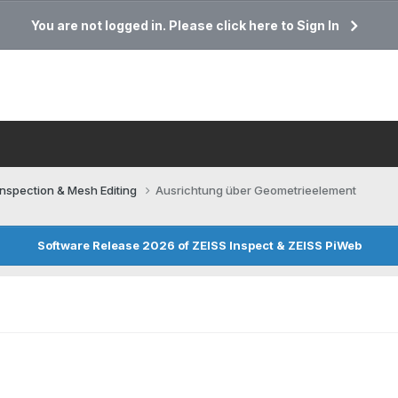
You are not logged in. Please click here to Sign In
Inspection & Mesh Editing​
Ausrichtung über Geometrieelement
Software Release 2026 of ZEISS Inspect & ZEISS PiWeb