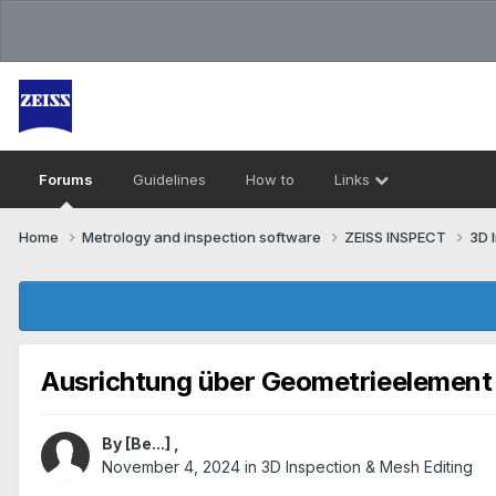
Forums
Guidelines
How to
Links
Home
Metrology and inspection software
ZEISS INSPECT
3D 
Ausrichtung über Geometrieelement
By
[Be...]
,
November 4, 2024
in
3D Inspection & Mesh Editing​