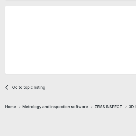
Go to topic listing
Home
Metrology and inspection software
ZEISS INSPECT
3D 