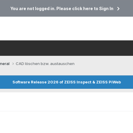
You are not logged in. Please click here to Sign In
neral
CAD löschen bzw. austauschen
Software Release 2026 of ZEISS Inspect & ZEISS PiWeb