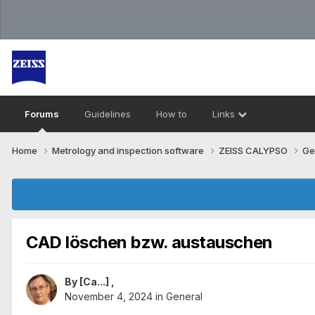
Forums
Guidelines
How to
Links
Home
Metrology and inspection software
ZEISS CALYPSO
Ge
CAD löschen bzw. austauschen
By
[Ca...]
,
November 4, 2024
in
General