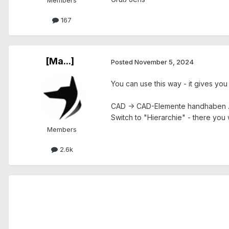
Members
167
[Ma...]
Posted
November 5, 2024
You can use this way - it gives yo
CAD -> CAD-Elemente handhaben ..
Switch to "Hierarchie" - there you 
Members
2.6k