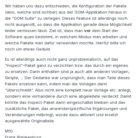
Wir haben uns dazu entschieden, die Konfiguration der Pakete
(also, welche sind sichbar) aus der GOM-Applikation heraus in
die "GOM Suite" zu verlegen. Dieses Feature ist allerdings noch
nicht ausgerollt, so dass die Applikation gerade diese Möglichkeit
leider vermissen lässt. Ziel ist, dass man
vor
dem Start der
Software quasi bestimmt, in welchem Modus man arbeiten und
welche Pakete man dafür verwenden möchte. Hierfür bitte ich
noch um etwas Geduld.
Es ist allerdings auch nicht ganz unproblematisch, auf das
"Inspect"-Paket ganz zu verzichten bzw. das durch ein eigenes
zu ersetzen. Darin enthalten sind ja auch alle anderen Vorlagen,
Skripte, ... Der Gedanke war ursprünglich, dass man Teile dieses
Pakets ersetzen kann, indem man die Vorlagen darin
"überschreibt". Also nicht eine komplett neue Vorlage etc. anlegt,
sondern eine vorhandene durch eine abgeleitete verdeckt. Damit
könnte das Inspect-Paket dann eingeschaltet bleiben und das
zusätzliche Paket, das anwenderspezifische Ergänzungen und
Veränderungen mitbringt, würde dazu aktiviert und ersetzt
ausgewählte Originalteile.
MfG
Frank Blankenburg