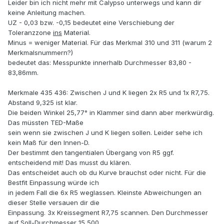
Leider bin ich nicht mehr mit Calypso unterwegs und kann dir
keine Anleitung machen.
UZ - 0,03 bzw. -0,15 bedeutet eine Verschiebung der
Toleranzzone
ins
Material.
Minus = weniger Material. Für das Merkmal 310 und 311 (warum 2
Merkmalsnummern?)
bedeutet das: Messpunkte innerhalb Durchmesser 83,80 -
83,86mm.
Merkmale 435 436: Zwischen J und K liegen 2x R5 und 1x R7,75.
Abstand 9,325 ist klar.
Die beiden Winkel 25,77° in Klammer sind dann aber merkwürdig.
Das müssten TED-Maße
sein wenn sie zwischen J und K liegen sollen. Leider sehe ich
kein Maß für den Innen-D.
Der bestimmt den tangentialen Übergang von R5 ggf.
entscheidend mit! Das musst du klären.
Das entscheidet auch ob du Kurve brauchst oder nicht. Für die
Bestfit Einpassung würde ich
in jedem Fall die 6x R5 weglassen. Kleinste Abweichungen an
dieser Stelle versauen dir die
Einpassung. 3x Kreissegment R7,75 scannen. Den Durchmesser
auf Soll-Durchmesser 15,500