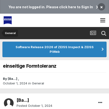
×
You are not logged in. Please click here to Sign In
General
Software Release 2026 of ZEISS Inspect & ZEISS
PiWeb
einseitige Formtoleranz
By
[Ba...]
,
October 1, 2024
in
General
[Ba...]
Posted
October 1, 2024