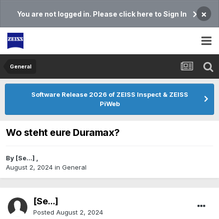
×
You are not logged in. Please click here to Sign In
General
Software Release 2026 of ZEISS Inspect & ZEISS
PiWeb
Wo steht eure Duramax?
By
[Se...]
,
August 2, 2024
in
General
[Se...]
Posted
August 2, 2024