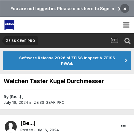
×
You are not logged in. Please click here to Sign In
ZEISS GEAR PRO
Software Release 2026 of ZEISS Inspect & ZEISS
PiWeb
Welchen Taster Kugel Durchmesser
By
[Be...]
,
July 16, 2024
in
ZEISS GEAR PRO
[Be...]
Posted
July 16, 2024