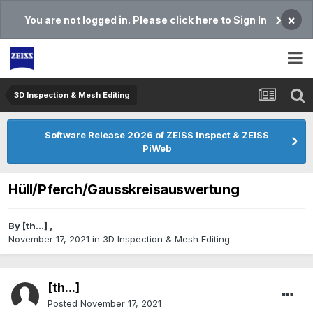
×
You are not logged in. Please click here to Sign In
3D Inspection & Mesh Editing​
Software Release 2026 of ZEISS Inspect & ZEISS
PiWeb
Hüll/Pferch/Gausskreisauswertung
By
[th...]
,
November 17, 2021
in
3D Inspection & Mesh Editing​
[th...]
Posted
November 17, 2021