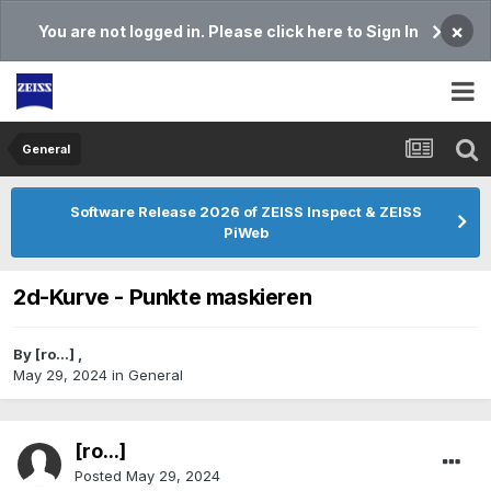
×
You are not logged in. Please click here to Sign In
General
Software Release 2026 of ZEISS Inspect & ZEISS
PiWeb
2d-Kurve - Punkte maskieren
By
[ro...]
,
May 29, 2024
in
General
[ro...]
Posted
May 29, 2024