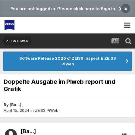
×
You are not logged in. Please click here to Sign In
ZEISS PiWeb
Software Release 2026 of ZEISS Inspect & ZEISS
PiWeb
Doppelte Ausgabe im PIweb report und
Grafik
By
[Ba...]
,
April 15, 2024
in
ZEISS PiWeb
[Ba...]