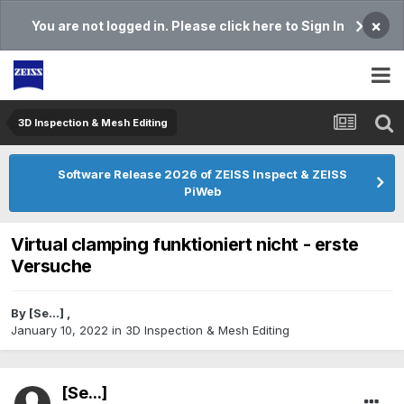
×
You are not logged in. Please click here to Sign In
3D Inspection & Mesh Editing​
Software Release 2026 of ZEISS Inspect & ZEISS
PiWeb
Virtual clamping funktioniert nicht - erste
Versuche
By
[Se...]
,
January 10, 2022
in
3D Inspection & Mesh Editing​
[Se...]