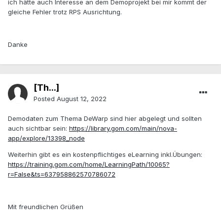
ich hätte auch Interesse an dem Demoprojekt bei mir kommt der
gleiche Fehler trotz RPS Ausrichtung.
Danke
[Th...]
Posted
August 12, 2022
Demodaten zum Thema DeWarp sind hier abgelegt und sollten
auch sichtbar sein:
https://library.gom.com/main/nova-
app/explore/13398_node
Weiterhin gibt es ein kostenpflichtiges eLearning inkl.Übungen:
https://training.gom.com/home/LearningPath/10065?
r=False&ts=637958862570786072
Mit freundlichen Grüßen