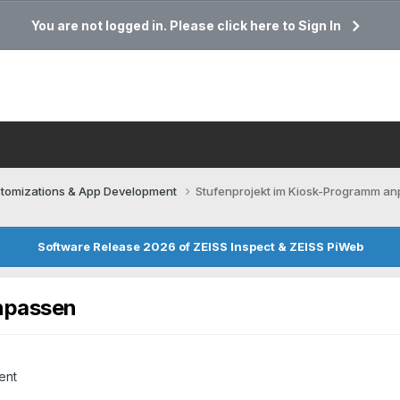
You are not logged in. Please click here to Sign In
tomizations & App Development
Stufenprojekt im Kiosk-Programm a
Software Release 2026 of ZEISS Inspect & ZEISS PiWeb
npassen
ent