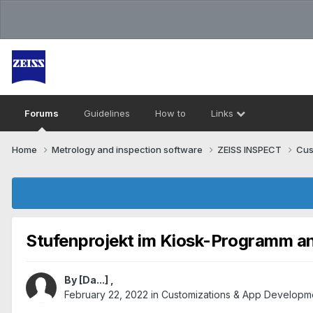
Forums
Guidelines
How to
Links
Home
Metrology and inspection software
ZEISS INSPECT
Cus
Stufenprojekt im Kiosk-Programm a
By
[Da...]
,
February 22, 2022
in
Customizations & App Developm