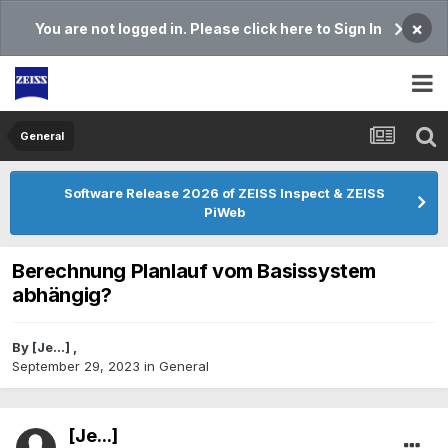
×
You are not logged in. Please click here to Sign In
General
Software Release 2026 of ZEISS Inspect & ZEISS
PiWeb
Berechnung Planlauf vom Basissystem
abhängig?
By
[Je...]
,
September 29, 2023
in
General
[Je...]