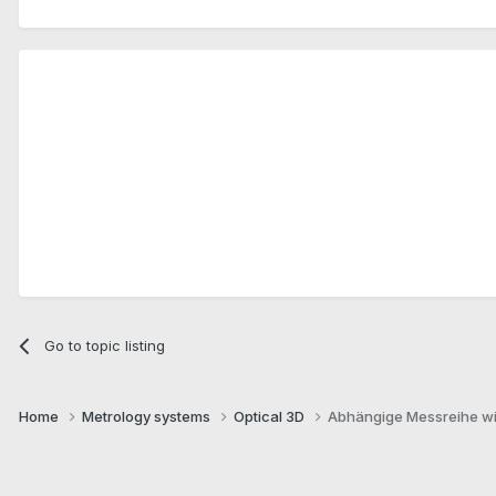
Go to topic listing
Home
Metrology systems​
Optical 3D
Abhängige Messreihe wi