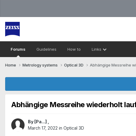
Forums
Guidelines
How to
Links
Home
Metrology systems​
Optical 3D
Abhängige Messreihe wi
Abhängige Messreihe wiederholt lau
By
[Pa...]
,
March 17, 2022
in
Optical 3D