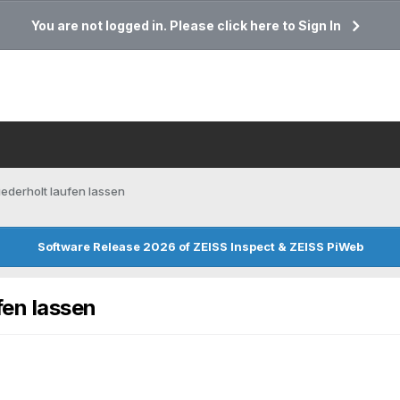
You are not logged in. Please click here to Sign In
ederholt laufen lassen
Software Release 2026 of ZEISS Inspect & ZEISS PiWeb
fen lassen