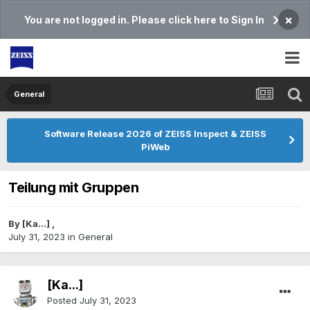
×
You are not logged in. Please click here to Sign In
General
Software Release 2026 of ZEISS Inspect & ZEISS
PiWeb
Teilung mit Gruppen
By
[Ka...]
,
July 31, 2023
in
General
[Ka...]
Posted
July 31, 2023