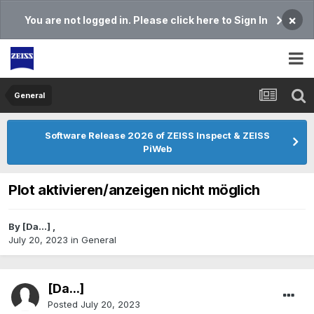
×
You are not logged in. Please click here to Sign In
General
Software Release 2026 of ZEISS Inspect & ZEISS
PiWeb
Plot aktivieren/anzeigen nicht möglich
By
[Da...]
,
July 20, 2023
in
General
[Da...]
Posted
July 20, 2023