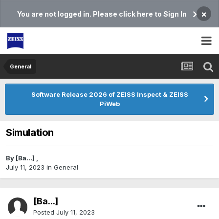
×
You are not logged in. Please click here to Sign In
General
Software Release 2026 of ZEISS Inspect & ZEISS
PiWeb
Simulation
By
[Ba...]
,
July 11, 2023
in
General
[Ba...]
Posted
July 11, 2023