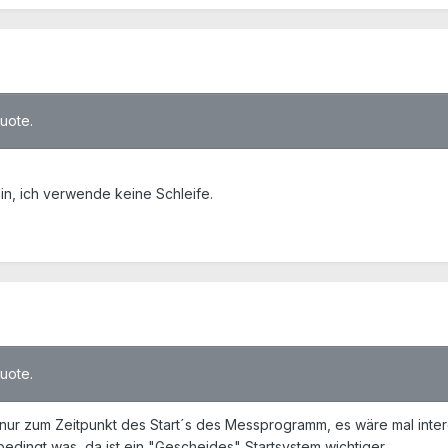
quote.
in, ich verwende keine Schleife.
quote.
nur zum Zeitpunkt des Start´s des Messprogramm, es wäre mal int
r bedingt was, da ist ein "Gescheides" Startsystem wichtiger.