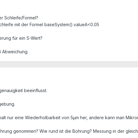
er Schleife/Formel?
Schleife mit der Formel baseSystem().valueA<0.05
erung für ein S-Wert?
4 Abweichung.
genauigkeit beeinflusst.
gebung.
 halt nur eine Wiederholbarkeit von 5µm her, andere kann man Mik
hrung genommen? Wie rund ist die Bohrung? Messung in der gleic