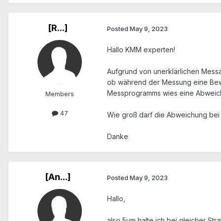
[R...]
Posted
May 9, 2023
Hallo KMM experten!
Aufgrund von unerklärlichen Mess
ob während der Messung eine Bewe
Messprogramms wies eine Abweichun
Members
47
Wie groß darf die Abweichung bei 
Danke
[An...]
Posted
May 9, 2023
Hallo,
also 5µm halte ich bei gleicher Str