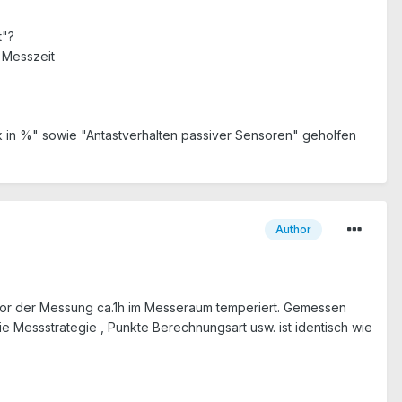
t"?
 Messzeit
mik in %" sowie "Antastverhalten passiver Sensoren" geholfen
Author
d vor der Messung ca.1h im Messeraum temperiert. Gemessen
ie Messstrategie , Punkte Berechnungsart usw. ist identisch wie