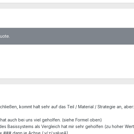
quote.
ließen, kommt halt sehr auf das Teil / Material / Strategie an, aber:
hat auch bei uns viel geholfen. (siehe Formel oben)
es Basissystems als Vergleich hat mir sehr geholfen (zu hoher Wert
 ### dann je Achse (.y/.z/.valueA)