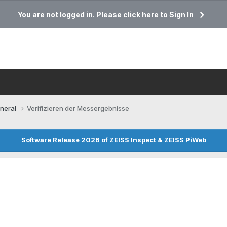
You are not logged in. Please click here to Sign In
neral
Verifizieren der Messergebnisse
Software Release 2026 of ZEISS Inspect & ZEISS PiWeb