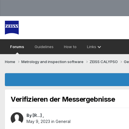
Forums
Guidelines
How to
Links
Home
Metrology and inspection software
ZEISS CALYPSO
Ge
Verifizieren der Messergebnisse
By
[R...]
,
May 9, 2023
in
General