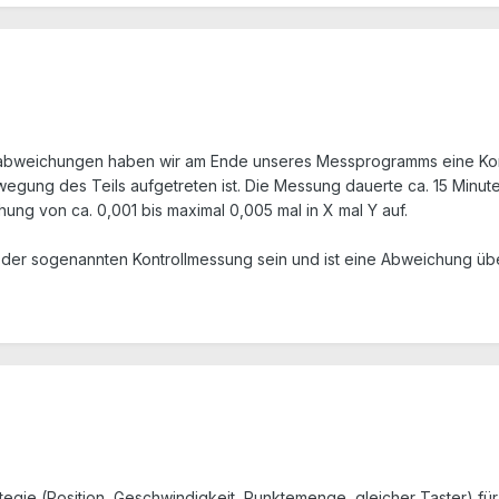
abweichungen haben wir am Ende unseres Messprogramms eine Kontr
gung des Teils aufgetreten ist. Die Messung dauerte ca. 15 Minu
g von ca. 0,001 bis maximal 0,005 mal in X mal Y auf.
der sogenannten Kontrollmessung sein und ist eine Abweichung übe
ategie (Position, Geschwindigkeit, Punktemenge, gleicher Taster) für r