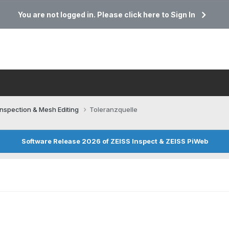
You are not logged in. Please click here to Sign In
Inspection & Mesh Editing​
Toleranzquelle
Software Release 2026 of ZEISS Inspect & ZEISS PiWeb