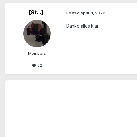
[St...]
Posted
April 11, 2022
Danke alles klar
Members
62