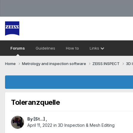
Forums
Guidelines
How to
Links
Home
Metrology and inspection software
ZEISS INSPECT
3D 
Toleranzquelle
By
[St...]
,
April 11, 2022
in
3D Inspection & Mesh Editing​