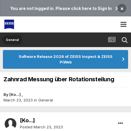
×
You are not logged in. Please click here to Sign In
General
Software Release 2026 of ZEISS Inspect & ZEISS
PiWeb
Zahnrad Messung über Rotationsteilung
By
[Ko...]
,
March 23, 2023
in
General
[Ko...]
Posted
March 23, 2023