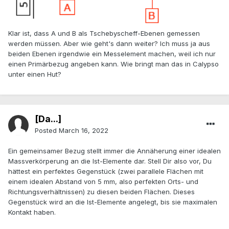
Klar ist, dass A und B als Tschebyscheff-Ebenen gemessen
werden müssen. Aber wie geht's dann weiter? Ich muss ja aus
beiden Ebenen irgendwie ein Messelement machen, weil ich nur
einen Primärbezug angeben kann. Wie bringt man das in Calypso
unter einen Hut?
[Da...]
Posted
March 16, 2022
Ein gemeinsamer Bezug stellt immer die Annäherung einer idealen
Massverkörperung an die Ist-Elemente dar. Stell Dir also vor, Du
hättest ein perfektes Gegenstück (zwei parallele Flächen mit
einem idealen Abstand von 5 mm, also perfekten Orts- und
Richtungsverhältnissen) zu diesen beiden Flächen. Dieses
Gegenstück wird an die Ist-Elemente angelegt, bis sie maximalen
Kontakt haben.