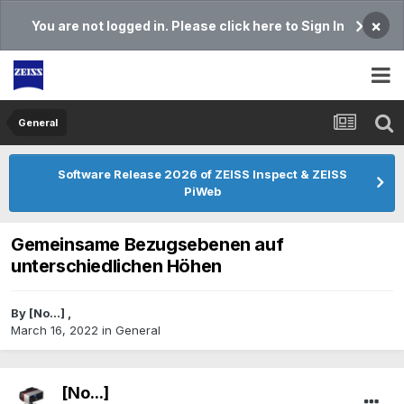
×
You are not logged in. Please click here to Sign In
General
Software Release 2026 of ZEISS Inspect & ZEISS
PiWeb
Gemeinsame Bezugsebenen auf
unterschiedlichen Höhen
By
[No...]
,
March 16, 2022
in
General
[No...]