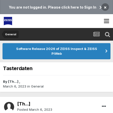
×
You are not logged in. Please click here to Sign In
General
Software Release 2026 of ZEISS Inspect & ZEISS
PiWeb
Tasterdaten
By
[Th...]
,
March 6, 2023
in
General
[Th...]
Posted
March 6, 2023