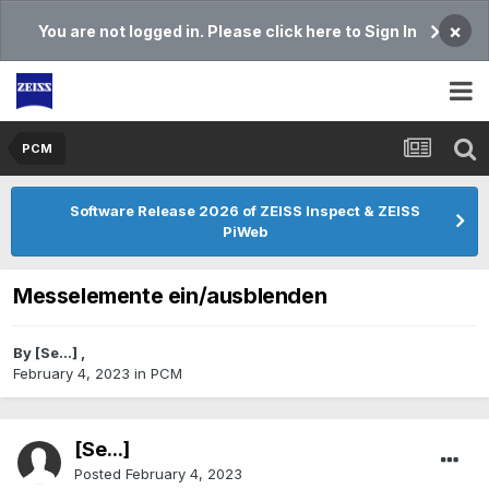
×
You are not logged in. Please click here to Sign In
PCM
Software Release 2026 of ZEISS Inspect & ZEISS
PiWeb
Messelemente ein/ausblenden
By
[Se...]
,
February 4, 2023
in
PCM
[Se...]
Posted
February 4, 2023