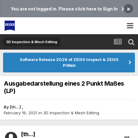
×
You are not logged in. Please click here to Sign In
3D Inspection & Mesh Editing​
Software Release 2026 of ZEISS Inspect & ZEISS
PiWeb
Ausgabedarstellung eines 2 Punkt Maßes
(LP)
By
[th...]
,
February 16, 2021
in
3D Inspection & Mesh Editing​
[th...]