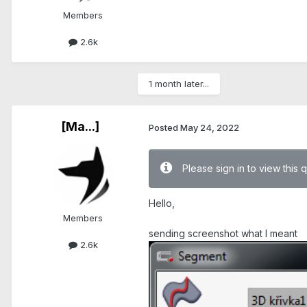
Members
2.6k
1 month later...
[Ma...]
Posted
May 24, 2022
Please sign in to view this 
Hello,
Members
sending screenshot what I meant
2.6k