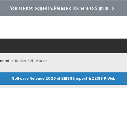
You are not logged in. Please click here to Sign In
neral
Rückruf 2D-Kurve
Software Release 2026 of ZEISS Inspect & ZEISS PiWeb