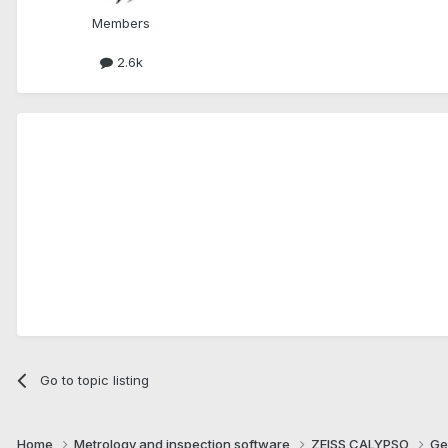
Members
2.6k
Go to topic listing
Home
Metrology and inspection software
ZEISS CALYPSO
Ge