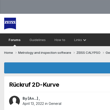
Forums
Guidelines
How to
Links
Home
Metrology and inspection software
ZEISS CALYPSO
Ge
Rückruf 2D-Kurve
By
[An...]
,
April 13, 2022
in
General