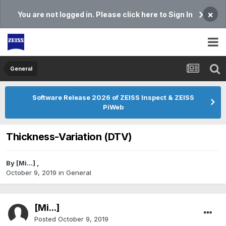
×
You are not logged in. Please click here to Sign In
General
Software Release 2026 of ZEISS Inspect & ZEISS
PiWeb
Thickness-Variation (DTV)
By
[Mi...]
,
October 9, 2019
in
General
[Mi...]
Posted
October 9, 2019